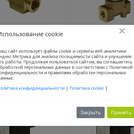
Использование cookie
Россия
Россия
НПО АСТА
НПО АСТА
ны соленоидные для
Клапаны соленоидн
аш сайт использует файлы cookie и сервисы веб-аналитики
ных установок АСТА серии
компрессорных установок
ндекс.Метрика для анализа посещаемости сайта и улучшения
-521 прямого действия
ЭСК 500-501 прямого 
го работы. Продолжая пользоваться сайтом, вы соглашаетесь 
бработкой персональных данных в соответствии с Политикой
онфиденциальности и правилами обработки персональных
анных.
олитика конфиденциальности
|
Политика cookie
|
Закрыть
Принять