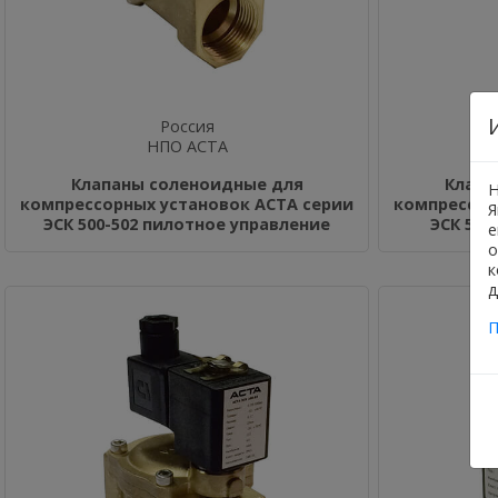
Россия
НПО АСТА
Клапаны соленоидные для
Клапа
Н
компрессорных установок АСТА серии
компрессор
Я
ЭСК 500-502 пилотное управление
ЭСК 520
е
о
к
д
П