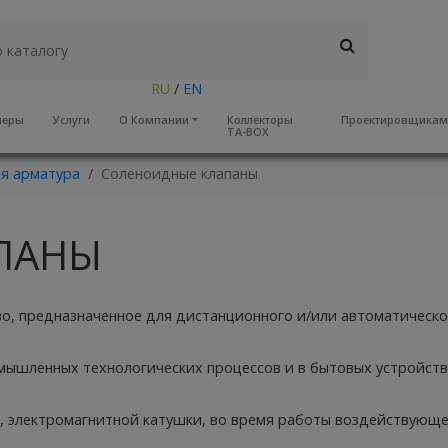
RU
/
EN
неры
Услуги
О Компании
Коллекторы
Проектировщика
TA-BOX
я арматура
Соленоидные клапаны
ПАНЫ
, предназначенное для дистанционного и/или автоматического 
мышленных технологических процессов и в бытовых устройств
, электромагнитной катушки, во время работы воздействующей