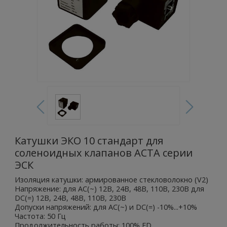
Катушки ЭКО 10 стандарт для
соленоидных клапанов АСТА серии
ЭСК
Изоляция катушки: армированное стекловолокно (V2)
Напряжение: для AC(~) 12В, 24В, 48В, 110В, 230В для
DC(=) 12В, 24В, 48В, 110В, 230В
Допуски напряжений: для AC(~) и DC(=) -10%...+10%
Частота: 50 Гц
Продолжительность работы: 100% ED