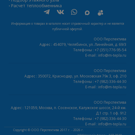
•
Расчет теплообменника
•
Информация о товарах в каталоге носит справочный характер и не является
публичной офертой.
ООО Перспектива
Адрес :
454079,
Челябинск
,
ул. Линейная, д. 69/3
Телефоны :
+7 (351) 776-95-54
E-mail :
info@m-tepla.ru
ООО Перспектива
Адрес :
350072,
Краснодар
,
ул. Московская 79к 3, оф. 210
Телефоны :
+7 (982) 336-44-30
E-mail :
info@m-tepla.ru
ООО Перспектива
Адрес :
121059,
Москва
,
п. Сосенское, Калужское шоссе, 24-й км.
Д.1 стр. 1 оф. 912
Телефоны :
+7 (982) 336-44-30
E-mail :
info@m-tepla.ru
Copyright ©
ООО Перспектива
2017 г. - 2026 г.