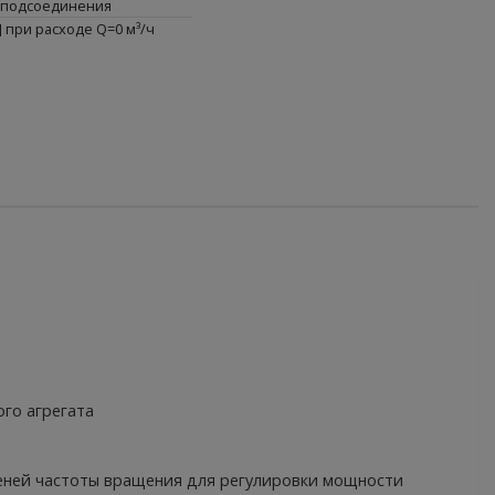
 подсоединения
 при расходе Q=0 м³/ч
го агрегата
еней частоты вращения для регулировки мощности