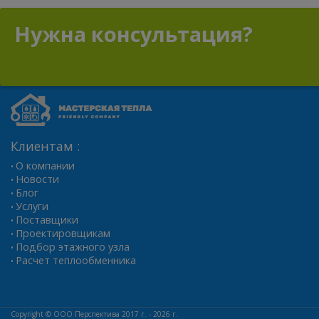
Нужна консультация?
Клиентам :
О компании
•
Новости
•
Блог
•
Услуги
•
Поставщики
•
Проектировщикам
•
Подбор этажного узла
•
Расчет теплообменника
•
Copyright ©
ООО Перспектива
2017 г. - 2026 г.