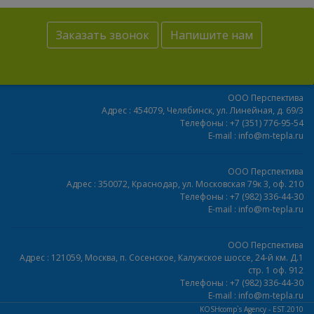
Заказать звонок
Напишите нам
ООО Перспектива
Адрес :
454079,
Челябинск
,
ул. Линейная, д. 69/3
Телефоны :
+7 (351) 776-95-54
E-mail :
info@m-tepla.ru
ООО Перспектива
Адрес :
350072,
Краснодар
,
ул. Московская 79к 3, оф. 210
Телефоны :
+7 (982) 336-44-30
E-mail :
info@m-tepla.ru
ООО Перспектива
Адрес :
121059,
Москва
,
п. Сосенское, Калужское шоссе, 24-й км. Д.1
стр. 1 оф. 912
Телефоны :
+7 (982) 336-44-30
E-mail :
info@m-tepla.ru
KOSHcomp`s Agency - EST.2010