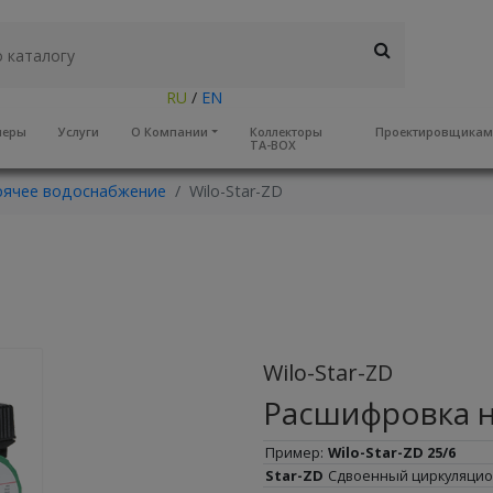
RU
/
EN
неры
Услуги
О Компании
Коллекторы
Проектировщика
TA-BOX
рячее водоснабжение
Wilo-Star-ZD
Wilo-Star-ZD
Расшифровка 
Пример:
Wilo-Star-ZD 25/6
Star-ZD
Сдвоенный циркуляцио