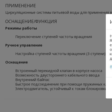
ПРИМЕНЕНИЕ
Циркуляционные системы питьевой воды для применения в
ОСНАЩЕНИЕ/ФУНКЦИЯ
Режимы работы
Н
Переключение ступеней частоты вращения
Я
е
Ручное управление
о
Настройка ступеней частоты вращения (3 ступени)
к
д
Оснащение
П
Встроенный перекидной клапан в корпусе насоса
Возможность двустороннего кабельного ввода
Внутренний байпас
Быстрое подсоединение при помощи пружинных кле
Электродвигатель, устойчивый к токам блокировки