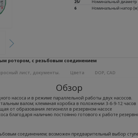
25/
Номинальный диаметр
6
Номинальный напор [м]
рым ротором, с резьбовым соединением
росный лист, документы.
Цвета
DOP, CAD
Обзор
ного насоса и в режиме параллельной работы двух насосов.
альным валом; клеммная коробка в положении 3-6-9-12 часов
щая от образования легионелл в резервном насосе
са благодаря наличию постоянно готового к работе резервно
зьбовым соединением; возможен предварительный выбор ступ