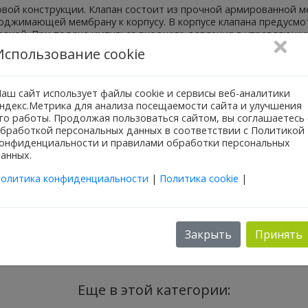
ой конструкции. Клапан состоит из прочной армированной ме
поджимающей мембрану к корпусу. В корпусе клапана предусмо
раной. При подаче импульса входного давления в управляющую
 атмосферой — открывается. Клапаны имеют широкий спектр 
Использование cookie
аш сайт использует файлы cookie и сервисы веб-аналитики
и клапана, повышенный ресурс
ндекс.Метрика для анализа посещаемости сайта и улучшения
ления на полном открытии
го работы. Продолжая пользоваться сайтом, вы соглашаетесь 
н рабочих расходов)
бработкой персональных данных в соответствии с Политикой
онфиденциальности и правилами обработки персональных
ртикальное)
анных.
олитика конфиденциальности
|
Политика cookie
|
Закрыть
Принять
Еще в этой категории: