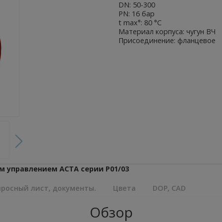
DN: 50-300
PN: 16 бар
t max°: 80 °С
Материал корпуса: чугун ВЧ
Присоединение: фланцевое
м управлением АСТА серии Р01/03
росный лист, документы.
Цвета
DOP, CAD
Обзор