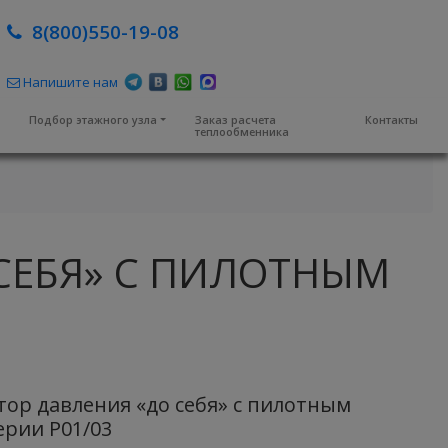
8(800)550-19-08
Напишите нам
м
Подбор этажного узла
Заказ расчета
Контакты
теплообменника
СЕБЯ» С ПИЛОТНЫМ
ор давления «до себя» с пилотным
ерии Р01/03