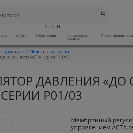
RU
/
EN
неры
Услуги
О Компании
Коллекторы
Проектировщика
TA-BOX
я арматура
Пилотные клапаны
 управлением АСТА серии Р01/03
ЯТОР ДАВЛЕНИЯ «ДО 
СЕРИИ Р01/03
Мембранный регулят
управлением АСТА с