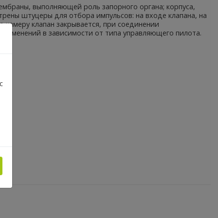
мбраны, выполняющей роль запорного органа; корпуса,
трены штуцеры для отбора импульсов: на входе клапана, на
 камеру клапан закрывается, при соединении
применений в зависимости от типа управляющего пилота.
с