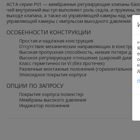
АСТА серии Р01 — мембранные регулирующие клапаны базов
чей внутренний выступ выполняет роль седла, и пружины, 
выходе клапана, а также из управляющей камеры над мемб
управляющей камеры с импульсом выходного давления или
ОСОБЕННОСТИ КОНСТРУКЦИИ
Простая и надёжная конструкция
Н
Отсутствие механических направляющих в конструкци
Я
Высокая пропускная способность, низкие потери дав
е
Высокое регулирующее отношение (широкий диапазо
о
Класс герметичности VI (без протечек)
к
Различные монтажные положения (горизонтальное/ве
д
Эпоксидное покрытие корпуса
П
ОПЦИИ ПО ЗАПРОСУ
Покрытие корпуса полиэстер
Мембраны высокого давления
Индикатор положения