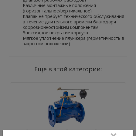
Различные монтажные положения
(горизонтальное/вертикальное)
Клапан не требует технического обслуживания
в течение длительного времени благодаря
коррозионностойким компонентам
Эпоксидное покрытие корпуса
Мягкое уплотнение плунжера (герметичность в
закрытом положении)
Еще в этой категории:
Мембранно-плунжерный поплавковый регулятор