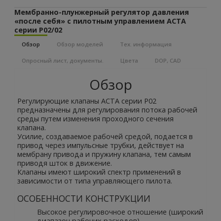
Мембранно-плунжерный регулятор давления
«после себя» с пилотным управлением АСТА
серии Р02/02
Обзор
Обзор моделей
Тех. информация
Опросный лист, документы.
Цвета
DOP, CAD
Обзор
Регулирующие клапаны АСТА серии Р02
предназначены для регулирования потока рабочей
среды путем изменения проходного сечения
клапана.
Усилие, создаваемое рабочей средой, подается в
привод через импульсные трубки, действует на
мембрану привода и пружину клапана, тем самым
приводя шток в движение.
Клапаны имеют широкий спектр применений в
зависимости от типа управляющего пилота.
ОСОБЕННОСТИ КОНСТРУКЦИИ
Высокое регулировочное отношение (широкий
диапазон рабочих расходов)