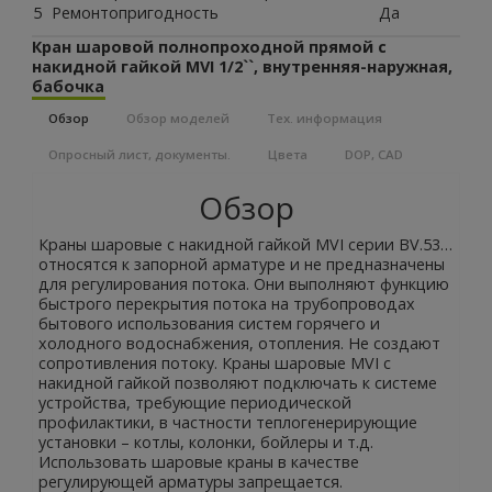
5
Ремонтопригодность
Да
Кран шаровой полнопроходной прямой с
накидной гайкой MVI 1/2``, внутренняя-наружная,
бабочка
Обзор
Обзор моделей
Тех. информация
Опросный лист, документы.
Цвета
DOP, CAD
Обзор
Краны шаровые с накидной гайкой MVI серии BV.53…
относятся к запорной арматуре и не предназначены
для регулирования потока. Они выполняют функцию
быстрого перекрытия потока на трубопроводах
бытового использования систем горячего и
холодного водоснабжения, отопления. Не создают
сопротивления потоку. Краны шаровые MVI с
накидной гайкой позволяют подключать к системе
устройства, требующие периодической
профилактики, в частности теплогенерирующие
установки – котлы, колонки, бойлеры и т.д.
Использовать шаровые краны в качестве
регулирующей арматуры запрещается.