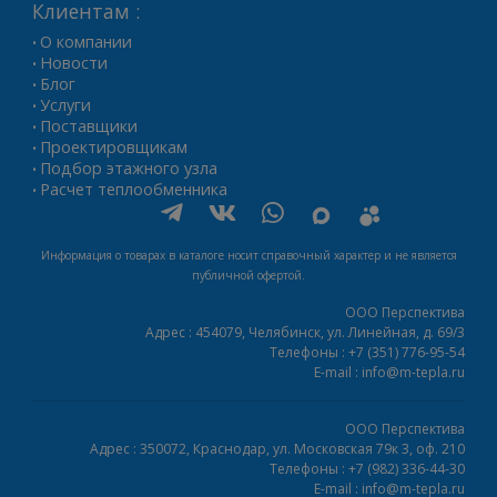
Клиентам :
О компании
•
Новости
•
Блог
•
Услуги
•
Поставщики
•
Проектировщикам
•
Подбор этажного узла
•
Расчет теплообменника
•
Информация о товарах в каталоге носит справочный характер и не является
публичной офертой.
ООО Перспектива
Адрес :
454079,
Челябинск
,
ул. Линейная, д. 69/3
Телефоны :
+7 (351) 776-95-54
E-mail :
info@m-tepla.ru
ООО Перспектива
Адрес :
350072,
Краснодар
,
ул. Московская 79к 3, оф. 210
Телефоны :
+7 (982) 336-44-30
E-mail :
info@m-tepla.ru