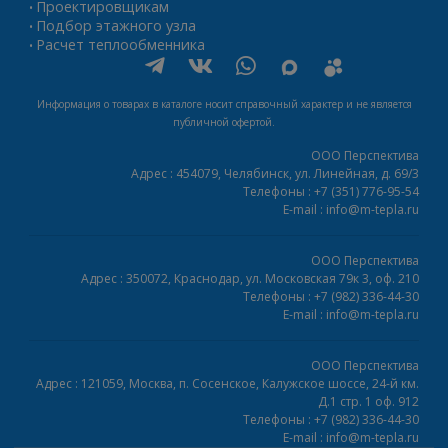
Проектировщикам
•
Подбор этажного узла
•
Расчет теплообменника
•
Информация о товарах в каталоге носит справочный характер и не является
публичной офертой.
ООО Перспектива
Адрес :
454079,
Челябинск
,
ул. Линейная, д. 69/3
Телефоны :
+7 (351) 776-95-54
E-mail :
info@m-tepla.ru
ООО Перспектива
Адрес :
350072,
Краснодар
,
ул. Московская 79к 3, оф. 210
Телефоны :
+7 (982) 336-44-30
E-mail :
info@m-tepla.ru
ООО Перспектива
Адрес :
121059,
Москва
,
п. Сосенское, Калужское шоссе, 24-й км.
Д.1 стр. 1 оф. 912
Телефоны :
+7 (982) 336-44-30
E-mail :
info@m-tepla.ru