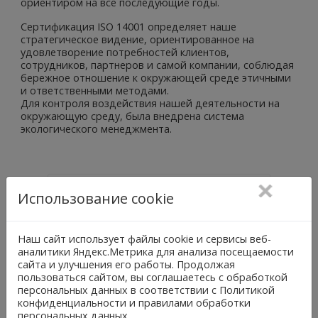
ориентиром на все последующие годы.
Сертификация ISO 14001 определяет наше
стратегическое видение, ориентированное на
удовлетворение потребностей клиентов,
сотрудников, партнеров и самой компании, соблюдая
бережное отношение к окружающей среде этичными
и ответственными методами.
Для контроля воздействия нашей деятельности на
окружающую среду, была внедрена система
экологического менеджмента.
Использование cookie
Наш сайт использует файлы cookie и сервисы веб-
аналитики Яндекс.Метрика для анализа посещаемости
сайта и улучшения его работы. Продолжая
пользоваться сайтом, вы соглашаетесь с обработкой
персональных данных в соответствии с Политикой
конфиденциальности и правилами обработки
персональных данных.