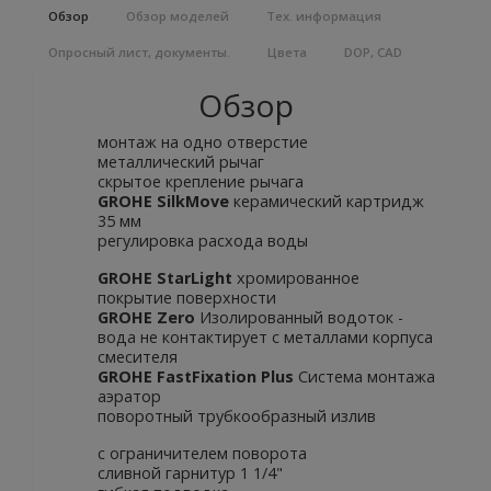
Обзор
Обзор моделей
Тех. информация
Опросный лист, документы.
Цвета
DOP, CAD
Обзор
монтаж на одно отверстие
металлический рычаг
скрытое крепление рычага
GROHE SilkMove
керамический картридж
35 мм
регулировка расхода воды
GROHE StarLight
хромированное
покрытие поверхности
GROHE Zero
Изолированный водоток -
вода не контактирует с металлами корпуса
смесителя
GROHE FastFixation
Plus
Система монтажа
аэратор
поворотный трубкообразный излив
с ограничителем поворота
сливной гарнитур 1 1/4"