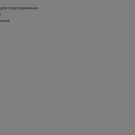
для подсоединения
]
щения