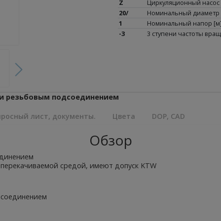
Z
Циркуляционный насос
20/
Номинальный диаметр 
1
Номинальный напор [м
-3
3 ступени частоты вра
м и резьбовым подсоединением
росный лист, документы.
Цвета
DOP, CAD
Обзор
единением
с перекачиваемой средой, имеют допуск KTW
дсоединением