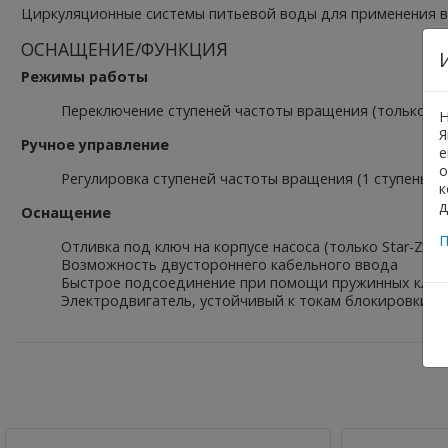
Циркуляционные системы питьевой воды для применения в
ОСНАЩЕНИЕ/ФУНКЦИЯ
Режимы работы
Переключение ступеней частоты вращения (только Star-
Н
Я
Ручное управление
е
о
Регулировка ступеней частоты вращения (1 ступень час
к
д
Оснащение
П
Отливка под ключ на корпусе насоса (только Star-Z 25)
Возможность двустороннего кабельного ввода
Быстрое подсоединение при помощи пружинных кле
Электродвигатель, устойчивый к токам блокировки