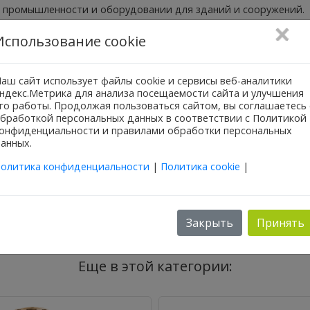
 промышленности и оборудовании для зданий и сооружений.
Использование cookie
Z...-3)
аш сайт использует файлы cookie и сервисы веб-аналитики
ндекс.Метрика для анализа посещаемости сайта и улучшения
го работы. Продолжая пользоваться сайтом, вы соглашаетесь 
бработкой персональных данных в соответствии с Политикой
тоты вращения, 3 ступени частоты вращения у насосов Star-Z..
онфиденциальности и правилами обработки персональных
анных.
олитика конфиденциальности
|
Политика cookie
|
мм
Закрыть
Принять
Еще в этой категории: