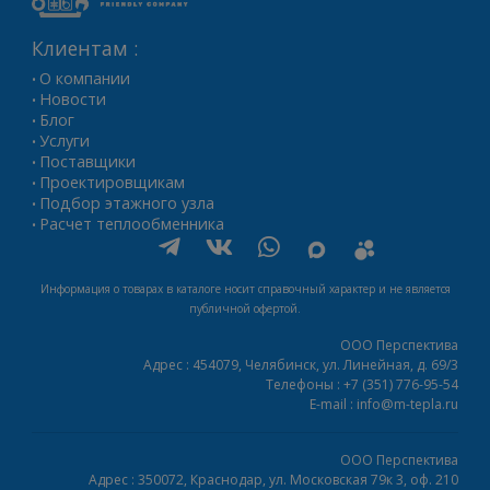
Клиентам :
О компании
•
Новости
•
Блог
•
Услуги
•
Поставщики
•
Проектировщикам
•
Подбор этажного узла
•
Расчет теплообменника
•
Информация о товарах в каталоге носит справочный характер и не является
публичной офертой.
ООО Перспектива
Адрес :
454079,
Челябинск
,
ул. Линейная, д. 69/3
Телефоны :
+7 (351) 776-95-54
E-mail :
info@m-tepla.ru
ООО Перспектива
Адрес :
350072,
Краснодар
,
ул. Московская 79к 3, оф. 210