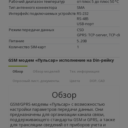
Рабочий диапазон температур
от плюс 5 до плюс 50 °С
Тип антенного коннектора
SMA
Интерфейс подключаемых устройств
RS-232
RS-485
USB-порт
Режим передачи данных
CSD
GPRS: TCP-server, TCP-client
Питание
5..20B
Количество SIM-карт
1
GSM модем «Пульсар» исполнение на Din-рейку
Обзор
Обзор моделей
Тех. информация
Опросный лист, документы.
Цвета
DOP, CAD
Обзор
GSM/GPRS-модемы «Пульсар» с возможностью
настройки параметров передачи данных. Они
предназначены для организации канала связи,
поддерживающего стандарты GSM и GPRS, а также
для трансляции сведений от приборов учета и