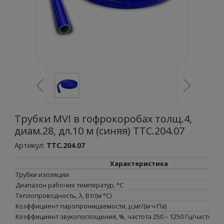
Трубки MVI в гофрокоробах толщ.4,
диам.28, дл.10 м (синяя) TTС.204.07
Артикул:
TTC.204.07
Характеристика
Трубки изоляции
Диапазон рабочих температур, °С
Теплопроводность, λ, Вт/(м·°C)
Коэффициент паропроницаемости, μ,мг/(м·ч·Па)
Коэффициент звукопоглощения, %, частота 250 – 1250 Гц/частота 16