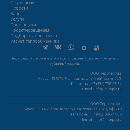
О компании
•
Новости
•
Блог
•
Услуги
•
Поставщики
•
Проектировщикам
•
Подбор этажного узла
•
Расчет теплообменника
•
Информация о товарах в каталоге носит справочный характер и не является
публичной офертой.
ООО Перспектива
Адрес :
454079,
Челябинск
,
ул. Линейная, д. 69/3
Телефоны :
+7 (351) 776-95-54
E-mail :
info@m-tepla.ru
ООО Перспектива
Адрес :
350072,
Краснодар
,
ул. Московская 79к 3, оф. 210
Телефоны :
+7 (982) 336-44-30
E-mail :
info@m-tepla.ru