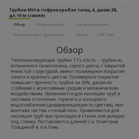
Трубки MVI в гофрокоробах толщ.4, диам.28,
дл.10 м (синяя)
Обзор
Обзор моделей
Тех. информация
Опросный лист, документы.
Цвета
DOP, CAD
Обзор
Теплоизолирующие трубки ТТх.х0х.0х – трубки из
вспененного полиэтилена, серого цвета, с закрытой
ячеистой структурой, имеют полимерное покрытие
синего и красного цветов. Полимерное покрытие
повышает прочность трубок на 50%, делая их
стойкими к агрессивным средам и механическим
воздействиям. Применяется для изоляции труб в
системах отопления, горячего и холодного
водоснабжения (дифференциация по цветам), при
монтаже систем «теплый пол». Применяются для
изоляции труб при прокладке в стенах или укладки
под стяжку. Поставляются длиной 2 и 10 метров.
Толщиной 4, 6 и 9 мм.