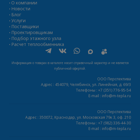
О компании
•
Новости
•
Блог
•
Услуги
•
Поставщики
•
Проектировщикам
•
Подбор этажного узла
•
Расчет теплообменника
•
Информация о товарах в каталоге носит справочный характер и не является
публичной офертой.
ООО Перспектива
Адрес :
454079,
Челябинск
,
ул. Линейная, д. 69/3
Телефоны :
+7 (351) 776-95-54
E-mail :
info@m-tepla.ru
ООО Перспектива
Адрес :
350072,
Краснодар
,
ул. Московская 79к 3, оф. 210
Телефоны :
+7 (982) 336-44-30
E-mail :
info@m-tepla.ru