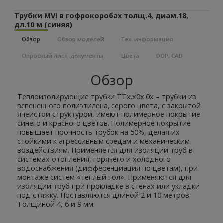
Трубки MVI в гофрокоробах толщ.4, диам.18,
дл.10 м (синяя)
Обзор
Обзор моделей
Тех. информация
Опросный лист, документы.
Цвета
DOP, CAD
Обзор
Теплоизолирующие трубки ТТх.х0х.0х – трубки из
вспененного полиэтилена, серого цвета, с закрытой
ячеистой структурой, имеют полимерное покрытие
синего и красного цветов. Полимерное покрытие
повышает прочность трубок на 50%, делая их
стойкими к агрессивным средам и механическим
воздействиям. Применяется для изоляции труб в
системах отопления, горячего и холодного
водоснабжения (дифференциация по цветам), при
монтаже систем «теплый пол». Применяются для
изоляции труб при прокладке в стенах или укладки
под стяжку. Поставляются длиной 2 и 10 метров.
Толщиной 4, 6 и 9 мм.