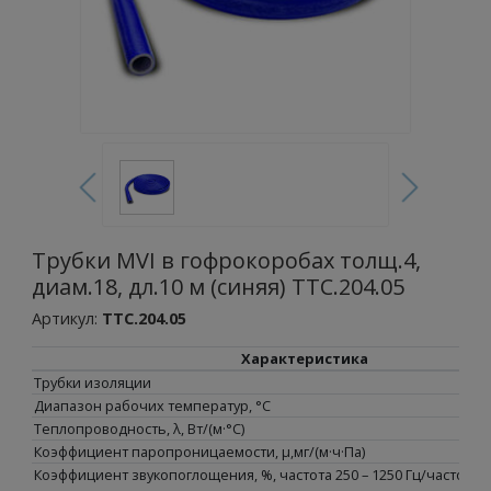
Трубки MVI в гофрокоробах толщ.4,
диам.18, дл.10 м (синяя) TTС.204.05
Артикул:
TTС.204.05
Характеристика
Трубки изоляции
Диапазон рабочих температур, °С
Теплопроводность, λ, Вт/(м·°C)
Коэффициент паропроницаемости, μ,мг/(м·ч·Па)
Коэффициент звукопоглощения, %, частота 250 – 1250 Гц/частота 16