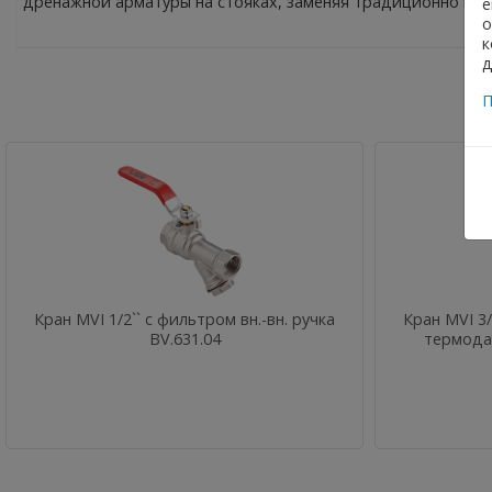
дренажной арматуры на стояках, заменяя традиционно исп
е
о
к
д
П
Кран MVI 1/2`` с фильтром вн.-вн. ручка
Кран MVI 3
BV.631.04
термодат