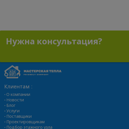
Нужна консультация?
Клиентам :
О компании
•
Новости
•
Блог
•
Услуги
•
Поставщики
•
Проектировщикам
•
Подбор этажного узла
•