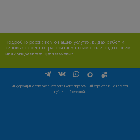
Подробно расскажем о наших услугах, видах работ и
типовых проектах, рассчитаем стоимость и подготовим
индивидуальное предложение!
Информация о товарах в каталоге носит справочный характер и не является
публичной офертой.