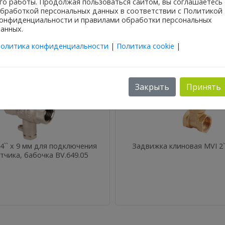
ользуемую комбинацию обычного шарового крана (вентиля) и 
го работы. Продолжая пользоваться сайтом, вы соглашаетесь 
бработкой персональных данных в соответствии с Политикой
онфиденциальности и правилами обработки персональных
анных.
Еще в этой категории:
олитика конфиденциальности
|
Политика cookie
|
Закрыть
Принять
/4`` x 9 мм для подключения
Задвижка клиновая MVI 2``
чика, бабочка BV.649.05