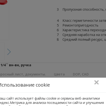
3
Пропускная способность, 
4
Класс герметичности зат
5
Ремонтопригодность
6
Характеристика переход
7
Средняя наработка на отк
8
Средний полный ресурс, 
4`` вн-вн, ручка
росный лист, документы.
Цвета
DOP, CAD
Обзор
Использование cookie
я к запорной арматуре и не предназначены для регулирован
горячего и холодного водоснабжения, отопления. Не создают
аш сайт использует файлы cookie и сервисы веб-аналитики
троенного ручного воздухоотводчика и дренажного патрубка п
ндекс.Метрика для анализа посещаемости сайта и улучшения