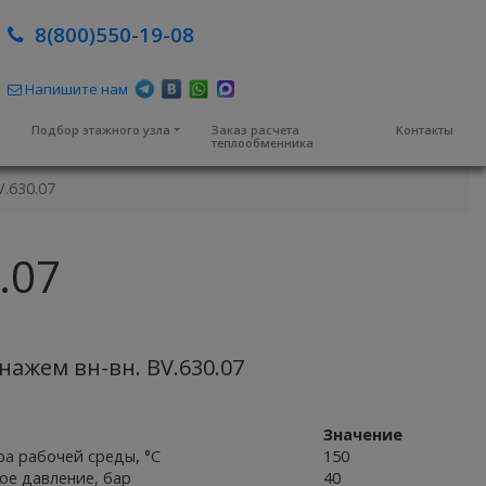
8(800)550-19-08
Напишите нам
м
Подбор этажного узла
Заказ расчета
Контакты
теплообменника
V.630.07
.07
енажем вн-вн. BV.630.07
Значение
а рабочей среды, °С
150
ое давление, бар
40