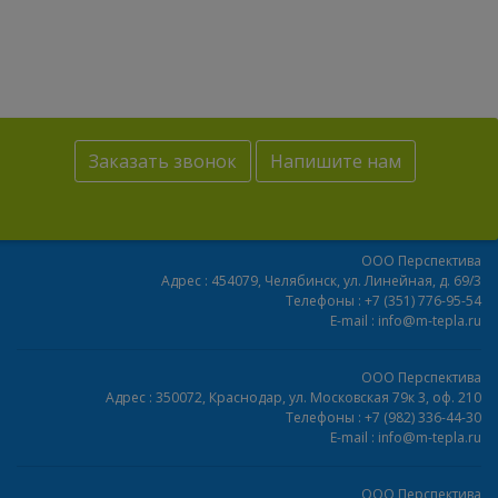
Заказать звонок
Напишите нам
ООО Перспектива
Адрес :
454079,
Челябинск
,
ул. Линейная, д. 69/3
Телефоны :
+7 (351) 776-95-54
E-mail :
info@m-tepla.ru
ООО Перспектива
Адрес :
350072,
Краснодар
,
ул. Московская 79к 3, оф. 210
Телефоны :
+7 (982) 336-44-30
E-mail :
info@m-tepla.ru
ООО Перспектива