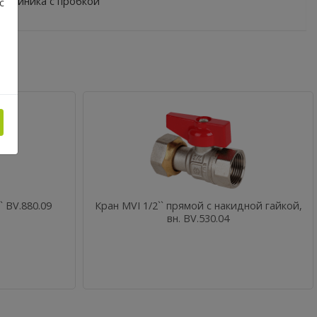
тройника с пробкой
с
 BV.880.09
Кран MVI 1/2`` прямой с накидной гайкой,
вн. BV.530.04