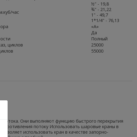
½" - 19,8
¾" - 21,22
м.куб/час
1" - 49,7
1*1/4" - 76,13
вора
«А»
Да
ности
Полный
аз, циклов
25000
циклов
55000
ия потока. Они выполняют функцию быстрого перекрытия
 сопротивления потоку Использовать шаровые краны в
озволяет использовать кран в качестве запорно-