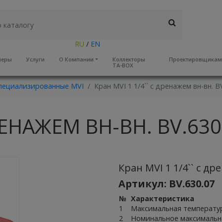
RU
/
EN
неры
Услуги
О Компании
Коллекторы
Проектировщика
TA-BOX
пециализированные MVI
Кран MVI 1 1/4`` с дренажем вн-вн. B
ДРЕНАЖЕМ ВН-ВН. BV.630
Кран MVI 1 1/4`` с др
Артикул: BV.630.07
№
Характеристика
1
Максимальная температур
2
Номинальное максимальн