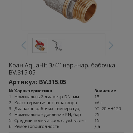
Кран AquaHit 3/4`` нар.-нар. бабочка
BV.315.05
Артикул: BV.315.05
№
Характеристика
Значение
1
Номинальный диаметр DN, мм
15
2
Класс герметичности затвора
«А»
3
Диапазон рабочих температур,
°С -20 ÷ +120
4
Номинальное давление PN, бар
25
5
Средний полный срок службы, лет
15
6
Ремонтопригодность
Да