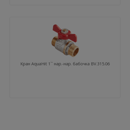
Кран AquaHit 1`` нар.-нар. бабочка BV.315.06