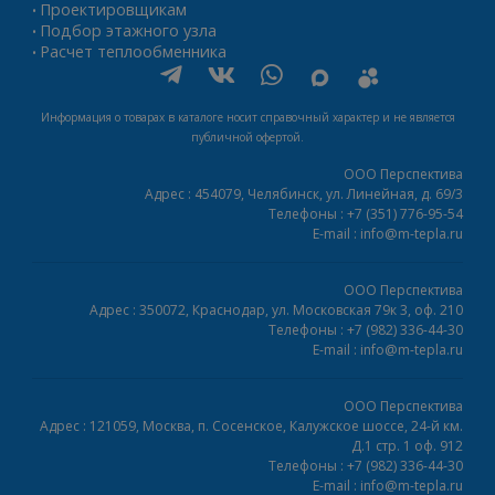
Проектировщикам
•
Подбор этажного узла
•
Расчет теплообменника
•
Информация о товарах в каталоге носит справочный характер и не является
публичной офертой.
ООО Перспектива
Адрес :
454079,
Челябинск
,
ул. Линейная, д. 69/3
Телефоны :
+7 (351) 776-95-54
E-mail :
info@m-tepla.ru
ООО Перспектива
Адрес :
350072,
Краснодар
,
ул. Московская 79к 3, оф. 210
Телефоны :
+7 (982) 336-44-30
E-mail :
info@m-tepla.ru
ООО Перспектива
Адрес :
121059,
Москва
,
п. Сосенское, Калужское шоссе, 24-й км.
Д.1 стр. 1 оф. 912
Телефоны :
+7 (982) 336-44-30
E-mail :
info@m-tepla.ru