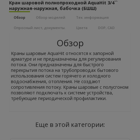
Кран шаровой полнопроходной AquaHit 3/4``
наружная-наружная, бабочка (БШШ)
Обзор
Обзор моделей
Тех. информация
Опросный лист, документы.
Цвета
DOP, CAD
Обзор
Краны шаровые AquaHit относятся к запорной
арматуре и не предназначены для регулирования
потока. Они предназначены для быстрого
перекрытия потока на трубопроводах бытового
использования систем горячего и холодного
водоснабжения, отопления. Не создают
сопротивления потоку. Краны шаровые с полусгоном
позволяют подключать к системе устройства,
требующие периодической профилактики.
Еще в этой категории: