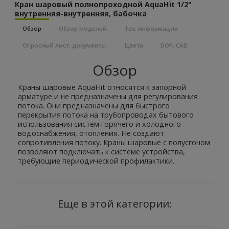
Кран шаровый полнопроходной AquaHit 1/2"
внутренняя-внутренняя, бабочка
Обзор
Обзор моделей
Тех. информация
Опросный лист, документы.
Цвета
DOP, CAD
Обзор
Краны шаровые AquaHit относятся к запорной
арматуре и не предназначены для регулирования
потока. Они предназначены для быстрого
перекрытия потока на трубопроводах бытового
использования систем горячего и холодного
водоснабжения, отопления. Не создают
сопротивления потоку. Краны шаровые с полусгоном
позволяют подключать к системе устройства,
требующие периодической профилактики.
Еще в этой категории: