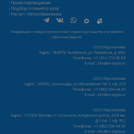
Проектировщикам
•
Подбор этажного узла
•
Расчет теплообменника
•
Информация о товарах в каталоге носит справочный характер и не является
публичной офертой.
ООО Перспектива
Адрес :
454079,
Челябинск
,
ул. Линейная, д. 69/3
Телефоны :
+7 (351) 776-95-54
E-mail :
info@m-tepla.ru
ООО Перспектива
Адрес :
350072,
Краснодар
,
ул. Московская 79к 3, оф. 210
Телефоны :
+7 (982) 336-44-30
E-mail :
info@m-tepla.ru
ООО Перспектива
Адрес :
121059,
Москва
,
п. Сосенское, Калужское шоссе, 24-й км.
Д.1 стр. 1 оф. 912
Телефоны :
+7 (982) 336-44-30
E-mail :
info@m-tepla.ru