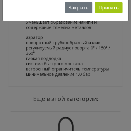
Ресурс 600 л при жесткости воды 20° dKH
5-ступенчатая фильтрация
Закрыть
Принять
Снижает содержание веществ,
ухудшающих вкус и запах воды: хлор и т.п.
Уменьшает образование накипи и
содержание тяжелых металлов
аэратор
поворотный трубкообразный излив
регулируемый радиус поворта 0° / 150° /
360°
гибкая подводка
система быстрого монтажа
встроенный ограничитель температуры
минимальное давление 1,0 бар
Еще в этой категории: