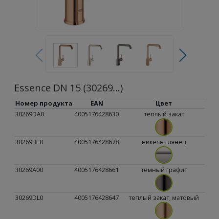
Essence DN 15 (30269...)
Номер продукта
EAN
Цвет
30269DA0
4005176428630
теплый закат
30269BE0
4005176428678
никель глянец
30269A00
4005176428661
темный графит
30269DL0
4005176428647
теплый закат, матовый