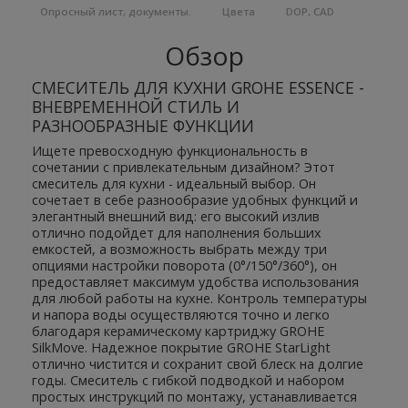
Опросный лист, документы.
Цвета
DOP, CAD
Обзор
СМЕСИТЕЛЬ ДЛЯ КУХНИ GROHE ESSENCE -
ВНЕВРЕМЕННОЙ СТИЛЬ И
РАЗНООБРАЗНЫЕ ФУНКЦИИ
Ищете превосходную функциональность в
сочетании с привлекательным дизайном? Этот
смеситель для кухни - идеальный выбор. Он
сочетает в себе разнообразие удобных функций и
элегантный внешний вид: его высокий излив
отлично подойдет для наполнения больших
емкостей, а возможность выбрать между три
опциями настройки поворота (0°/150°/360°), он
предоставляет максимум удобства использования
для любой работы на кухне. Контроль температуры
и напора воды осуществляются точно и легко
благодаря керамическому картриджу GROHE
SilkMove. Надежное покрытие GROHE StarLight
отлично чистится и сохранит свой блеск на долгие
годы. Смеситель с гибкой подводкой и набором
простых инструкций по монтажу, устанавливается