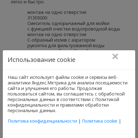
легко и быстро.
монтаж на одно отверстие
31303000
Смеситель однорычажный для мойки
с функцией очистки водопроводной воды
монтаж на одно отверстие
C-образный излив с аэратором
рукоятка для фильтрованной воды
с керамической кран-буксой
GROHE StarLight хромированное покрытие
Использование cookie
поверхности
GROHE SilkMove керамический картридж Ø
46 мм
Наш сайт использует файлы cookie и сервисы веб-
поворотный трубкообразный излив
аналитики Яндекс.Метрика для анализа посещаемости
диапазон поворота 180°
сайта и улучшения его работы. Продолжая
пользоваться сайтом, вы соглашаетесь с обработкой
отдельные водотоки для питьевой и
персональных данных в соответствии с Политикой
водопроводной воды
конфиденциальности и правилами обработки
гибкая подводка
персональных данных.
64508001
Головка фильтра
Политика конфиденциальности
|
Политика cookie
|
40404001
Сменный фильтр для GROHE Blue
производство BWT