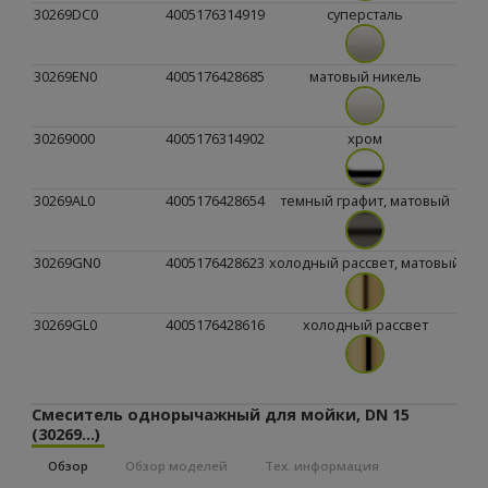
30269DC0
4005176314919
суперсталь
30269EN0
4005176428685
матовый никель
30269000
4005176314902
хром
30269AL0
4005176428654
темный графит, матовый
30269GN0
4005176428623
холодный рассвет, матовый
30269GL0
4005176428616
холодный рассвет
Смеситель однорычажный для мойки, DN 15
(30269...)
Обзор
Обзор моделей
Тех. информация