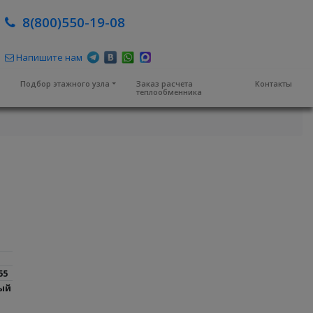
8(800)550-19-08
Напишите нам
м
Подбор этажного узла
Заказ расчета
Контакты
теплообменника
55
ый