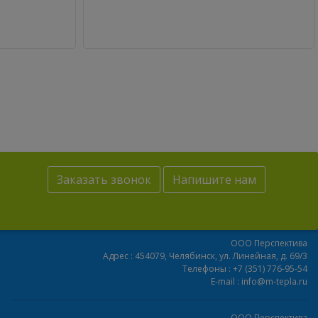
Заказать звонок
Напишите нам
ООО Перспектива
Адрес :
454079,
Челябинск
,
ул. Линейная, д. 69/3
Телефоны :
+7 (351) 776-95-54
E-mail :
info@m-tepla.ru
ООО Перспектива