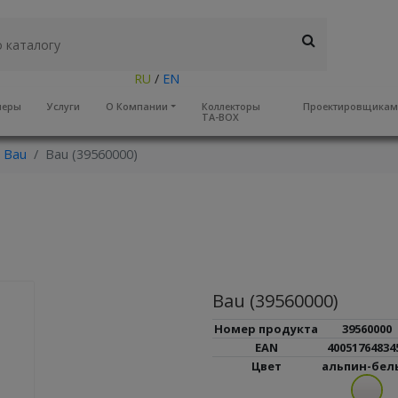
RU
/
EN
неры
Услуги
О Компании
Коллекторы
Проектировщика
TA-BOX
 Bau
Bau (39560000)
Bau (39560000)
Номер продукта
39560000
EAN
40051764834
Цвет
альпин-бел