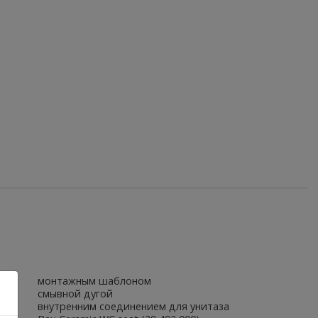
монтажным шаблоном
смывной дугой
внутренним соединением для унитаза