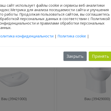
сервоуправление
низковисящий
аш сайт использует файлы cookie и сервисы веб-аналитики
из ABS
ндекс.Метрика для анализа посещаемости сайта и улучшения
Арматурная группа I
го работы. Продолжая пользоваться сайтом, вы соглашаетесь 
с изоляцией от конденсационной влаги
бработкой персональных данных в соответствии с Политикой
с угловым вентилем DN 15
онфиденциальности и правилами обработки персональных
медной трубкой
анных.
олитика конфиденциальности
|
Политика cookie
|
Еще в этой категории:
Закрыть
Принять
Bau (39421000)
Bau (39429000)