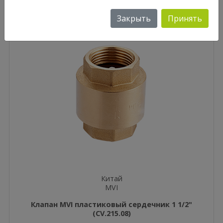
Закрыть
Принять
Китай
MVI
Клапан MVI пластиковый сердечник 1 1/2"
(CV.215.08)