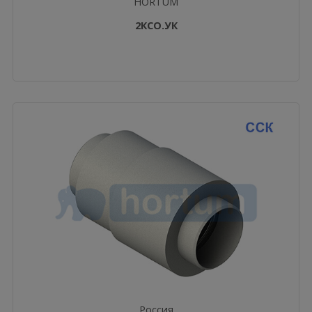
HORTUM
2КСО.УК
Россия