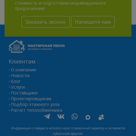
стоимость и подготовим индивидуальное
предложение!
Заказать звонок
Напишите нам
Клиентам :
О компании
•
Новости
•
Блог
•
Услуги
•
Поставщики
•
Проектировщикам
•
Подбор этажного узла
•
Расчет теплообменника
•
Информация о товарах в каталоге носит справочный характер и не является
публичной офертой.