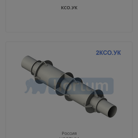
КСО.УК
Россия