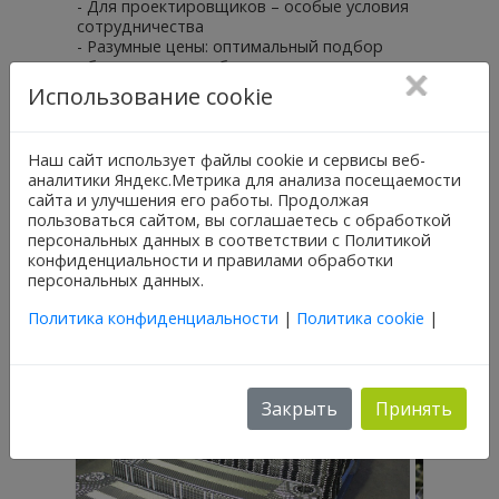
- Для проектировщиков – особые условия
сотрудничества
- Разумные цены: оптимальный подбор
оборудования, собственное современное
производство, эффективная организационная
Использование cookie
структура – все это позволяет делать для наших
Заказчиков самые выгодные предложения
Наш сайт использует файлы cookie и сервисы веб-
Каждый произведенный теплообменник или
аналитики Яндекс.Метрика для анализа посещаемости
тепловой пункт будет полностью
сайта и улучшения его работы. Продолжая
соответствовать Вашей конкретной задаче и
пользоваться сайтом, вы соглашаетесь с обработкой
отвечать именно Вашим требованиям. Вы
персональных данных в соответствии с Политикой
получите современное высокотехнологичное
конфиденциальности и правилами обработки
теплообменное оборудование, за работу
персональных данных.
которого Вы будете уверены и спокойны. «В
комплекте» с оборудованием Вам будет
Политика конфиденциальности
|
Политика cookie
|
обеспечена надежная и удобная поддержка
компании «ЭТРА».
Закрыть
Принять