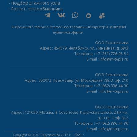
Подбор этажного узла
•
Расчет теплообменника
•
Информация о товарах в каталоге носит справочный характер и не является
публичной офертой.
ООО Перспектива
Адрес :
454079,
Челябинск
,
ул. Линейная, д. 69/3
Телефоны :
+7 (351) 776-95-54
E-mail :
info@m-tepla.ru
ООО Перспектива
Адрес :
350072,
Краснодар
,
ул. Московская 79к 3, оф. 210
Телефоны :
+7 (982) 336-44-30
E-mail :
info@m-tepla.ru
ООО Перспектива
Адрес :
121059,
Москва
,
п. Сосенское, Калужское шоссе, 24-й км.
Д.1 стр. 1 оф. 912
Телефоны :
+7 (982) 336-44-30
E-mail :
info@m-tepla.ru
Copyright ©
ООО Перспектива
2017 г. - 2026 г.