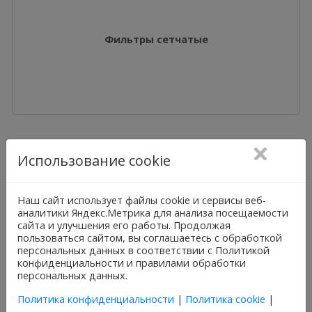
Фильтры сетчатые
Использование cookie
Наш сайт использует файлы cookie и сервисы веб-
аналитики Яндекс.Метрика для анализа посещаемости
сайта и улучшения его работы. Продолжая
Нужна консультация?
пользоваться сайтом, вы соглашаетесь с обработкой
персональных данных в соответствии с Политикой
Подробно расскажем о наших услугах, видах
конфиденциальности и правилами обработки
работ и типовых проектах, рассчитаем
персональных данных.
стоимость и подготовим индивидуальное
Политика конфиденциальности
предложение!
|
Политика cookie
|